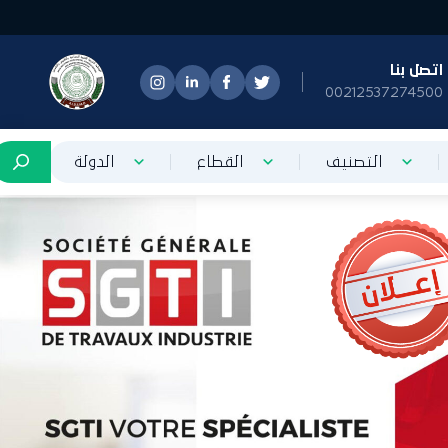
تصل بنا
0021253727450
التصنيف
القطاع
الدولة