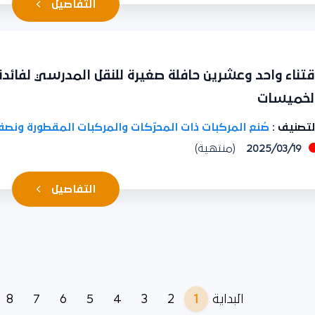
التفاصيل
تناء واحد وعشرين حافلة صغيرة للنقل المدرسي لفائدة ا
خميسات
تصنيف :
صُنع المركبات ذات المحرّكات والمركبات المقطورة ونصف
2025/03/19
(منتهية)
التفاصيل
8
7
6
5
4
3
2
1
البداية