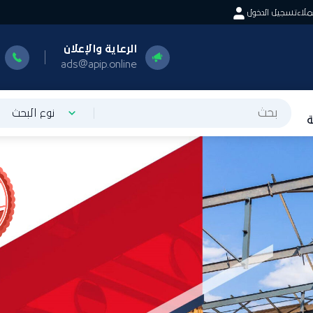
اء
تسجيل الدخول
الرعاية والإعلان
ا
0
ads@apip.online
نوع البحث