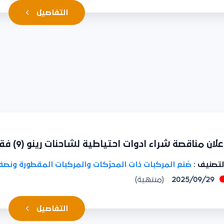
التفاصيل
لان مناقصة شراء ادوات احتياطية لشاحنات رينو (9) فقرات
تصنيف :
صُنع المركبات ذات المحرّكات والمركبات المقطورة ونصف
2025/09/29
(منتهية)
التفاصيل