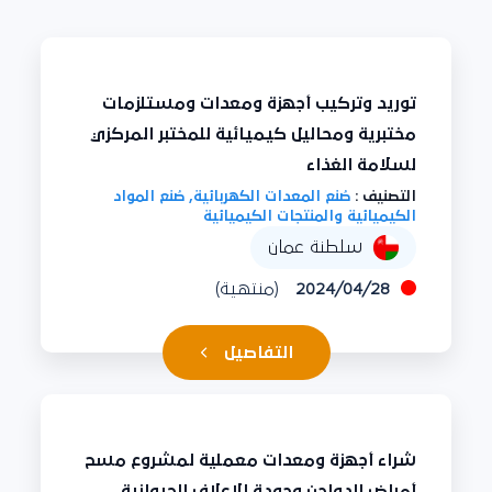
توريد وتركيب أجهزة ومعدات ومستلزمات
مختبرية ومحاليل كيميائية للمختبر المركزي
لسلامة الغذاء
التصنيف :
صُنع المعدات الكهربائية, صُنع المواد
الكيميائية والمنتجات الكيميائية
سلطنة عمان
2024/04/28
(منتهية)
التفاصيل
شراء أجهزة ومعدات معملية لمشروع مسح
أمراض الدواجن وجودة الاعلاف الحيوانية