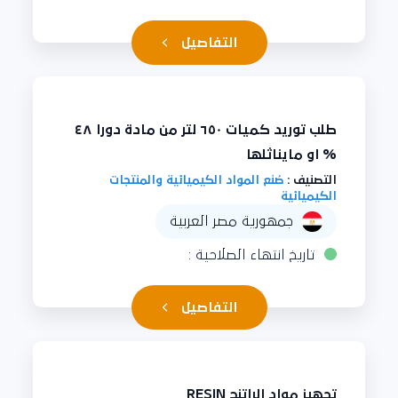
التفاصيل
طلب توريد كميات ٦٥٠ لتر من مادة دورا ٤٨
% او مايناثلها
التصنيف :
صُنع المواد الكيميائية والمنتجات
الكيميائية
جمهورية مصر العربية
تاريخ انتهاء الصلاحية :
التفاصيل
تجهيز مواد الراتنج RESIN