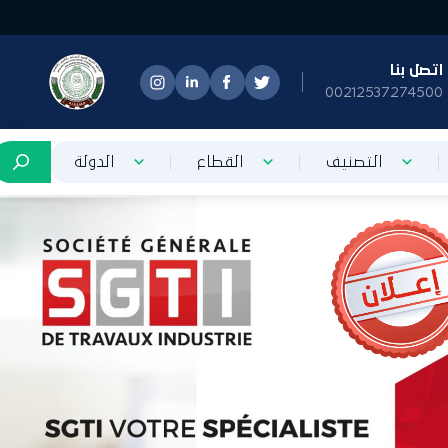
تصل بنا
0021253727450
التصنيف
القطاع
الدولة