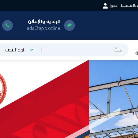
اء
تسجيل الدخول
الرعاية والإعلان
ا
0
ads@apip.online
نوع البحث