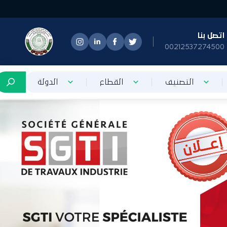
اتصل بنا
00212537274500
التصنيف
القطاع
الدولة