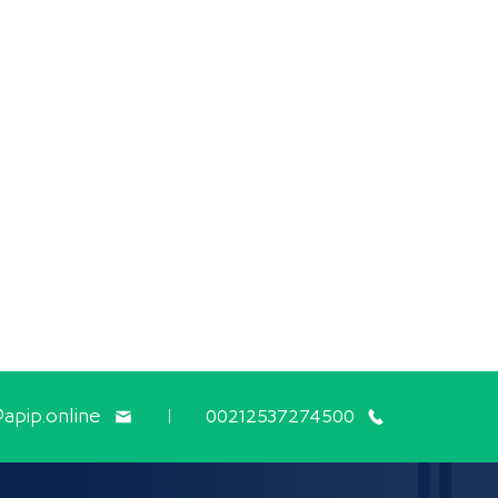
apip.online
00212537274500