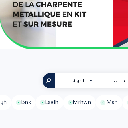
لتصنيف
الدولة
myh
Bnk
Lsalh
Mrhwn
Msn’