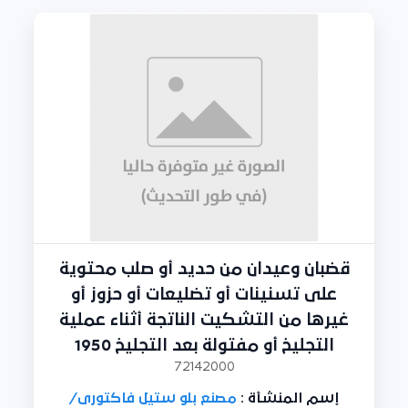
قضبان وعيدان من حديد أو صلب محتوية
على تسنينات أو تضليعات أو حزوز أو
غيرها من التشكيت الناتجة أثناء عملية
التجليخ أو مفتولة بعد التجليخ 1950
72142000
إسم المنشأة :
مصنع بلو ستيل فاكتورى/