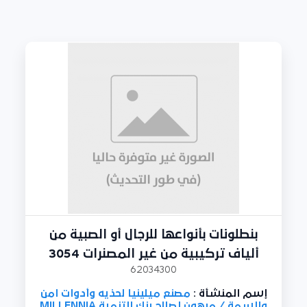
بنطلونات بأنواعها للرجال أو الصبية من
ألياف تركيبية من غير المصنرات 3054
62034300
إسم المنشأة :
مصنع ميلينيا لحذيه وأدوات امن
والسمة / مرهون لصالح بنك التنمية MILLENNIA