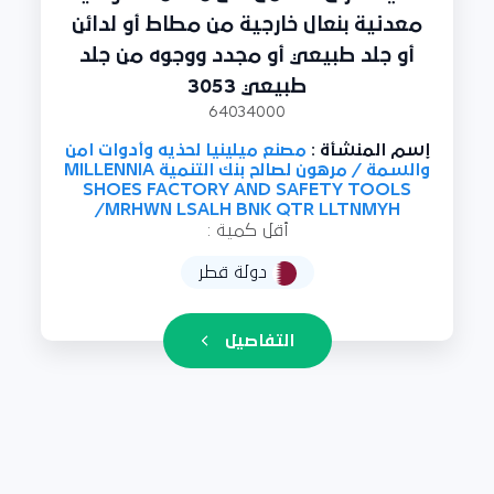
معدنية بنعال خارجية من مطاط أو لدائن
أو جلد طبيعي أو مجدد ووجوه من جلد
طبيعي 3053
64034000
إسم المنشأة :
مصنع ميلينيا لحذيه وأدوات امن
والسمة / مرهون لصالح بنك التنمية MILLENNIA
SHOES FACTORY AND SAFETY TOOLS
/MRHWN LSALH BNK QTR LLTNMYH
أقل كمية :
دولة قطر
التفاصيل