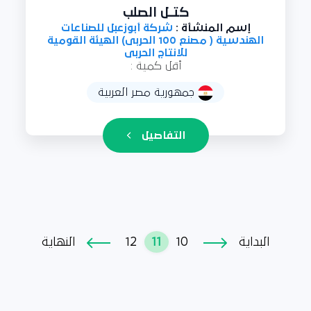
ﻛﺘــﻞ اﻟﺼﻠﺐ
إسم المنشأة :
شركة أبوزعبل للصناعات
الهندسية ( مصنع 100 الحربى) الهيئة القومية
للانتاج الحربى
أقل كمية :
جمهورية مصر العربية
التفاصيل
12
11
10
البداية
النهاية