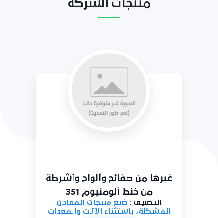
منتجات الشركة
غيرها من صفائح وألواح وأشرطة
من خئط ألومنيوم 351
التصنيف :
صُنع منتجات المعادن
المشكلة، باستثناء الآلات والمعدات