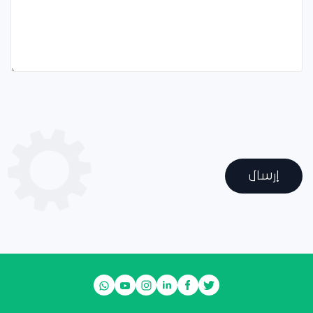
إرسال