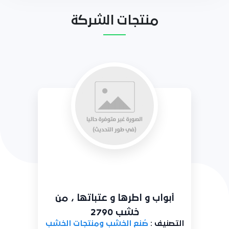
منتجات الشركة
أثاث مطابخ من ألمونيوم 2791
التصنيف :
صُنع الخشب ومنتجات الخشب
والفلين