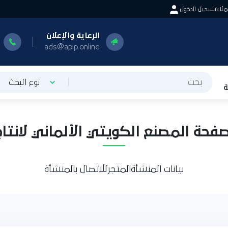
اء
تسجيل الدخول
الرعاية والإعلان
ا
0
ads@apip.online
نوع البحث
ة المصنع الكويتي الألماني لانتاج ال
بيانات المنشأة
المتجر
للاتصال بالمنشأة