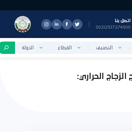
تصل بنا
0021253727450
التصنيف
القطاع
الدولة
زجاج الحراري: