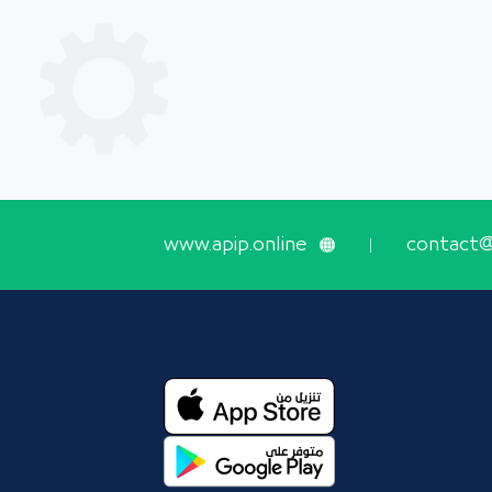
www.apip.online
contact