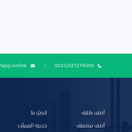
@apip.online
00212537274500
أضف طلبك
اتصل بنا
أضف مصنعك
خدمة العملاء