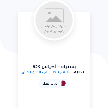
بستيك – أكياس مطبوعة 830
التصنيف :
صُنع منتجات المطاط واللدائن
دولة قطر