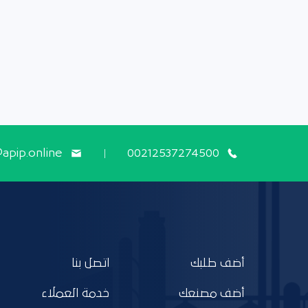
@apip.online
00212537274500
أضف طلبك
اتصل بنا
أضف مصنعك
خدمة العملاء