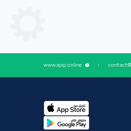
www.apip.online
contact