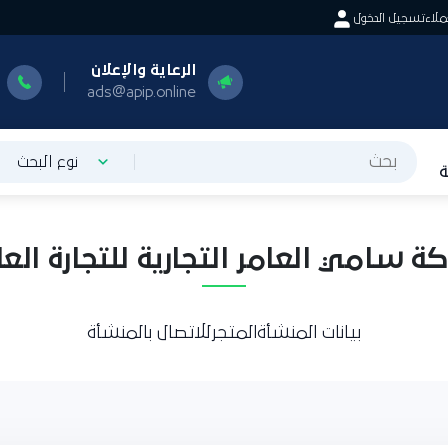
اء
تسجيل الدخول
الرعاية والإعلان
ا
0
ads@apip.online
نوع البحث
امي العامر التجارية للتجارة العام
بيانات المنشأة
المتجر
للاتصال بالمنشأة