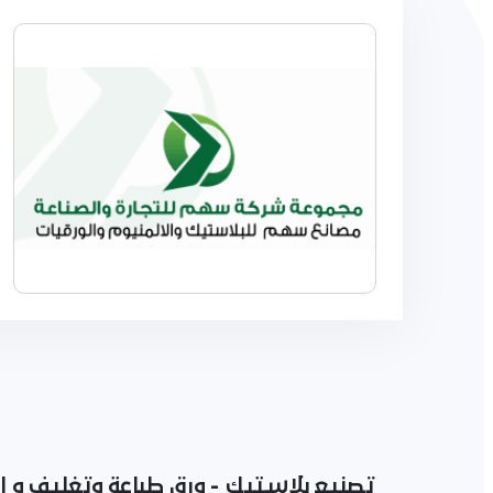
تصنيع بلاستيك - ورق طباعة وتغليف و اكواب - المنيوم و كلنق فلم اك