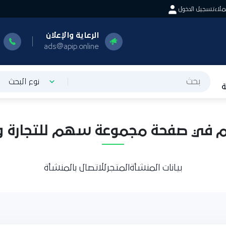
اء
تسجيل الدخول
الرعاية والإعلان
ا
0
ads@apip.online
نوع البحث
م في صفحة مجموعة سهم للتجارة وال
بيانات المنشأة
المتجر
للاتصال بالمنشأة