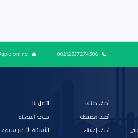
@apip.online
00212537274500
أضف طلبك
اتصل بنا
أضف مصنعك
خدمة العملاء
ني
أضف إعلانك
الأسئلة الأكثر شيوعا