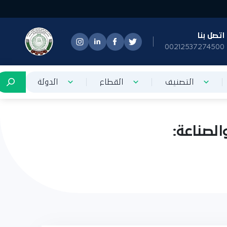
تصل بنا
0021253727450
التصنيف
القطاع
الدولة
صناعة: