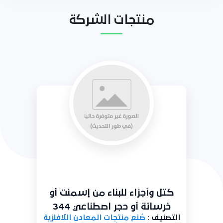
منتجات الشركة
سمنت أو
غيرها من بط من إسمنت 
34
خرسانة أو حجر اصطناعي 345
 اللافلزية
التصنيف :
صُنع منتجات المعادن الل