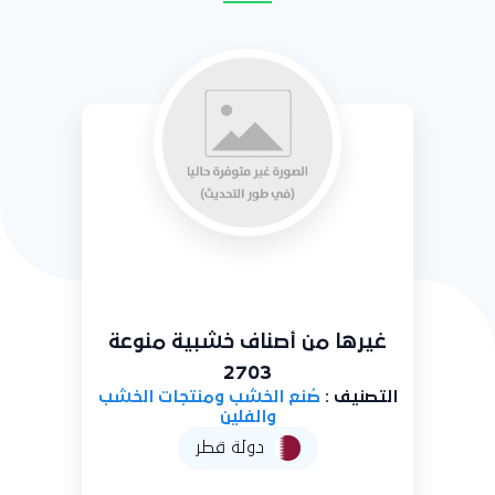
صناديق عادية وصناديق صغيرة
للتعبئة والنقل من خشب 2704
التصنيف :
صُنع الخشب ومنتجات الخشب
والفلين
دولة قطر