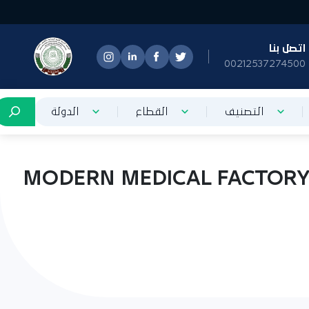
تصل بنا
0021253727450
التصنيف
القطاع
الدولة
فحة مصنع مودرن ميديكال للمستلزمات الطبية MODERN MEDICAL FACTORY FOR