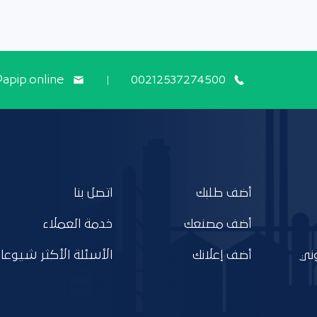
@apip.online
00212537274500
أضف طلبك
اتصل بنا
أضف مصنعك
خدمة العملاء
ني
أضف إعلانك
الأسئلة الأكثر شيوعا