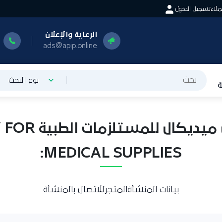
اء
تسجيل الدخول
الرعاية والإعلان
ا
0
ads@apip.online
نوع البحث
مرحبا بكم في ص
MEDICAL SUPPLIES:
بيانات المنشأة
المتجر
للاتصال بالمنشأة