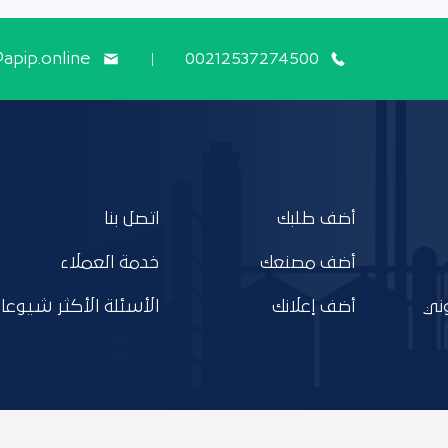
@apip.online
00212537274500
أضف طلبك
اتصل بنا
أضف مصنعك
خدمة العملاء
ني
أضف إعلانك
الأسئلة الأكثر شيوعا