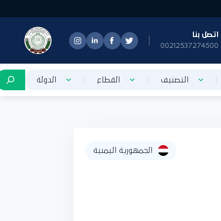
تصل بنا
0021253727450
التصنيف
القطاع
الدولة
الجمهورية اليمنية