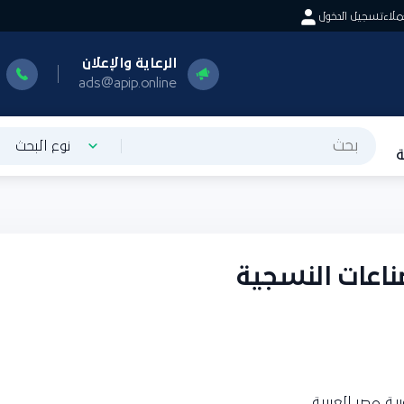
اء
تسجيل الدخول
الرعاية والإعلان
ا
0
ads@apip.online
نوع البحث
ناعات النسجية
ة مصر العربية