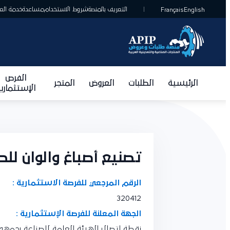
التعريف بالمنصة
شروط الاستخدام
مساعدة
خدمة العمل
Français
English
الفرص
الرئيسية
الطلبات
العروض
المتجر
الإستثمارية
تصنيع أصباغ والوان للص
الرقم المرجعي للفرصة الاستثمارية :
320412
الجهة المعلنة للفرصة الإستثمارية :
نقطة اتصال الهيئة العامة للصناعة بجمهوري