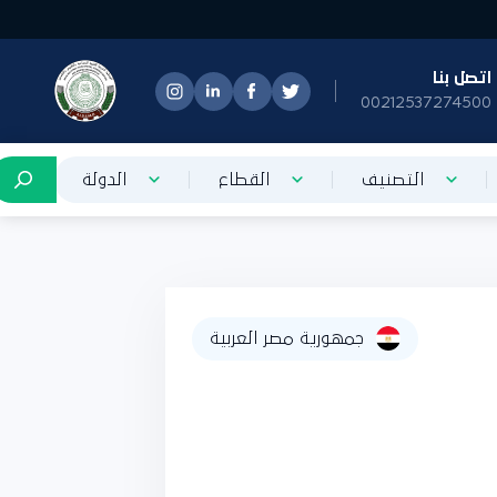
تصل بنا
0021253727450
التصنيف
القطاع
الدولة
جمهورية مصر العربية