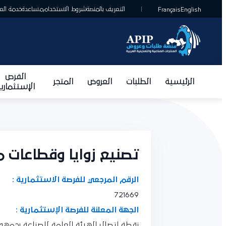
التعريف بالمنصة
شروط الاستخدام
مساعدة
خدمة العمل
Français
English
الفرص
الرئيسية
الطلبات
العروض
المتجر
الإستثمارية
تصنيع زوايا وقطاعات من
الرقم المرجعي للفرصة الاستثمارية :
721669
الجهة المعلنة للفرصة الإستثمارية :
نقطة اتصال الهيئة العامة للصناعة بجمهوري