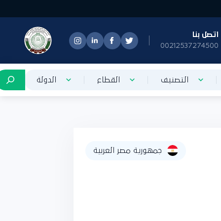
تصل بنا
0021253727450
التصنيف
القطاع
الدولة
جمهورية مصر العربية