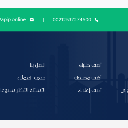
@apip.online
00212537274500
أضف طلبك
اتصل بنا
أضف مصنعك
خدمة العملاء
ني
أضف إعلانك
الأسئلة الأكثر شيوعا