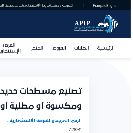
التعريف بالمنصة
شروط الاستخدام
مساعدة
خدمة العمل
Français
English
الفرص
الرئيسية
الطلبات
العروض
المتجر
الإستثمارية
تصنيع مسطحات حديد أو 
ومكسوة أو مطلية أو 
الرقم المرجعي للفرصة الاستثمارية :
721041