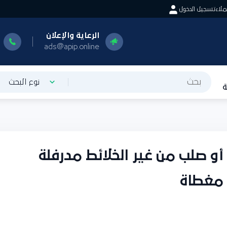
اء
تسجيل الدخول
الرعاية والإعلان
ا
0
ads@apip.online
نوع البحث
صلب من غير الخلائط مدرفلة
مغطاة