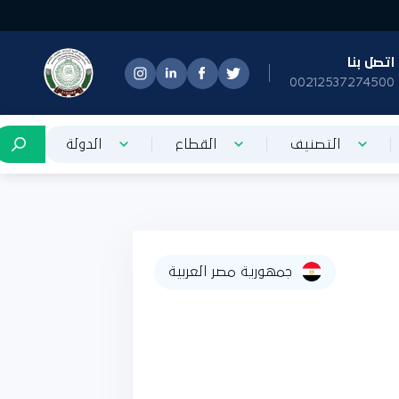
تصل بنا
0021253727450
التصنيف
القطاع
الدولة
جمهورية مصر العربية