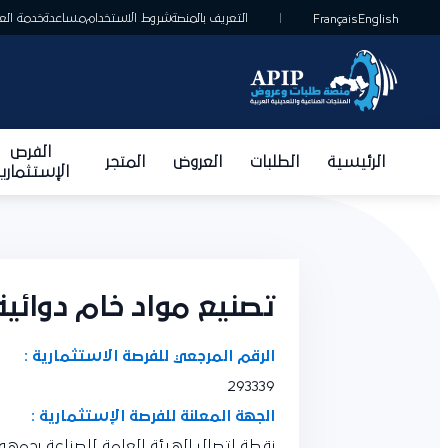
التعريف بالمنصة
شروط الاستخدام
مساعدة
خدمة العمل
Français
English
الفرص
الرئيسية
الطلبات
العروض
المتجر
الإستثمارية
تصنيع مواد خام دوائية
الرقم المرجعي للفرصة الاستثمارية :
293339
الجهة المعلنة للفرصة الإستثمارية :
نقطة اتصال الهيئة العامة للصناعة بجمهوري