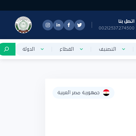
تصل بنا
0021253727450
التصنيف
القطاع
الدولة
جمهورية مصر العربية