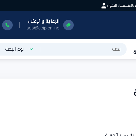
اء
تسجيل الدخول
الرعاية والإعلان
ا
0
ads@apip.online
نوع البحث
ة مصر العربية