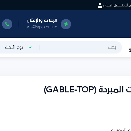
اء
تسجيل الدخول
الرعاية والإعلان
ا
0
ads@apip.online
نوع البحث
ة (GABLE-TOP)
المغربية