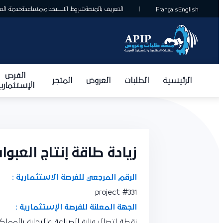
التعريف بالمنصة
شروط الاستخدام
مساعدة
خدمة العمل
Français
English
الفرص
الرئيسية
الطلبات
العروض
المتجر
الإستثمارية
زيادة طاقة إنتاج العبوات المبرد
الرقم المرجعي للفرصة الاستثمارية :
project #331
الجهة المعلنة للفرصة الإستثمارية :
نقطة اتصال وزارة الصناعة والتجارة بالمملكة 