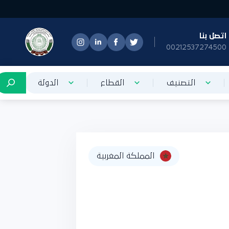
تصل بنا
0021253727450
التصنيف
القطاع
الدولة
المملكة المغربية