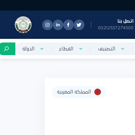
تصل بنا
0021253727450
التصنيف
القطاع
الدولة
المملكة المغربية