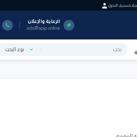
اء
تسجيل الدخول
الرعاية والإعلان
ا
0
ads@apip.online
نوع البحث
المغربية