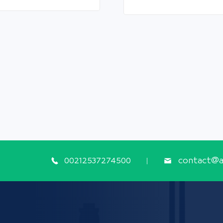
00212537274500
contact@ap