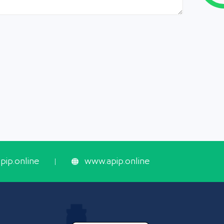
ip.online
www.apip.online