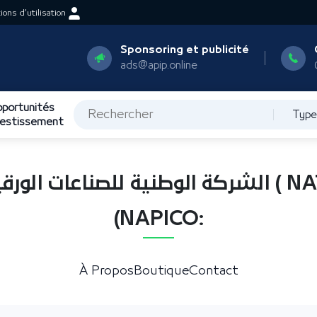
ons d’utilisation
Sponsoring et publicité
ads@apip.online
portunités
Type
vestissement
(NAPICO:
À Propos
Boutique
Contact