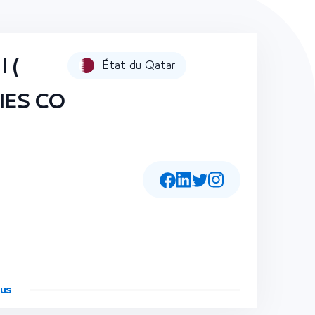
(
État du Qatar
IES CO
lus