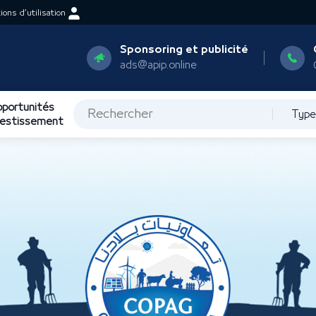
ons d’utilisation
Sponsoring et publicité
ads@apip.online
portunités
Type
vestissement