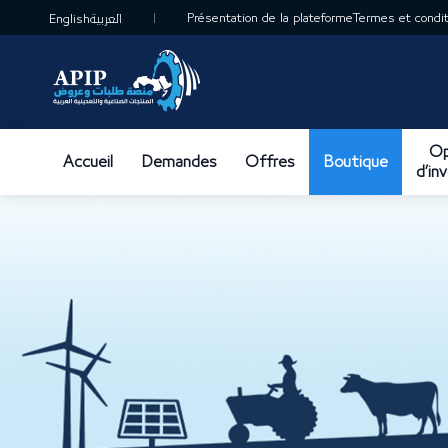
Présentation de la plateforme
Termes et conditi
English
العربية
Op
Accueil
Demandes
Offres
Boutique
d’in