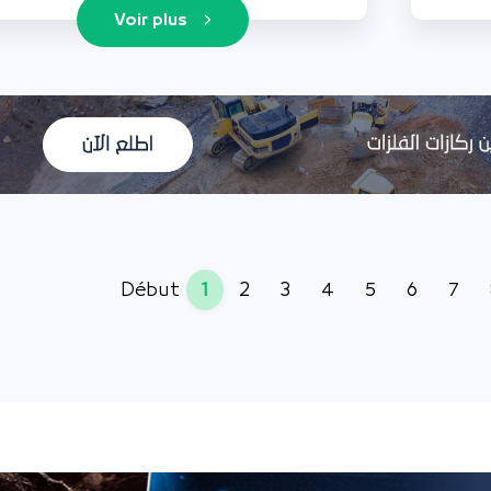
Voir plus
1
2
3
4
5
6
7
Début