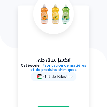
سز بلسم شعر
لاكسز 
ion de matières
Catégorie :
Fabrication
 chimiques
et de produits ch
Palestine
État de Pale