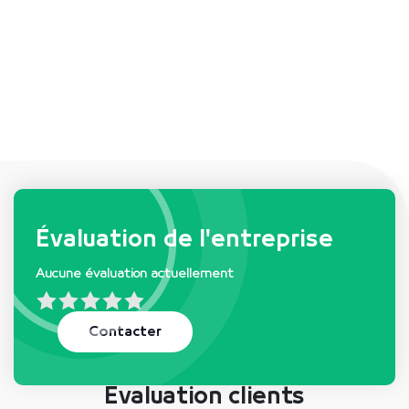
Demandes et besoins de
l'entreprise
Évaluation de l'entreprise
Aucune évaluation actuellement
Aucune demande actuellement
Contacter
Évaluation clients