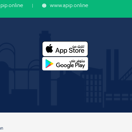
ip.online
www.apip.online
on