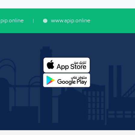
ip.online
www.apip.online