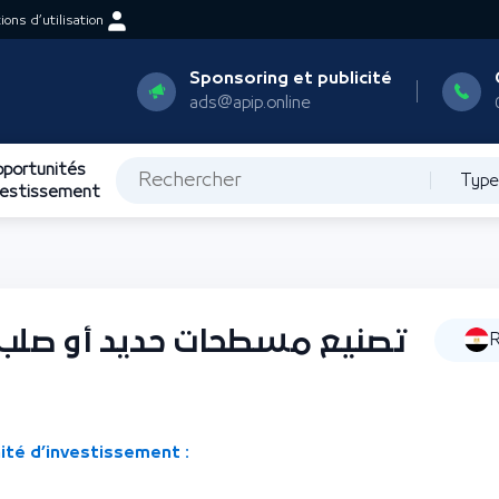
ons d’utilisation
Sponsoring et publicité
ads@apip.online
portunités
Type
vestissement
تصنيع مسطحات حديد أو صلب م
R
ité d’investissement :