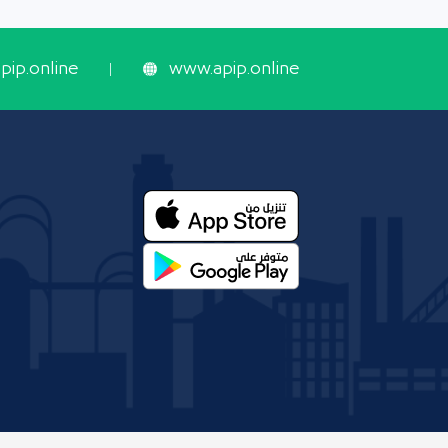
ip.online
www.apip.online