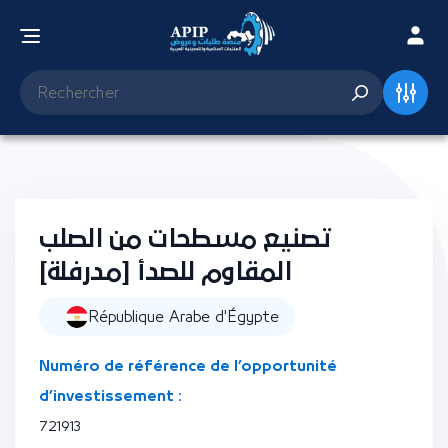
تصنيع مسطحات من الصلب
المقاوم للصدأ [مدرفلة]
République Arabe d'Égypte
Numéro de référence de l’opportunité
d’investissement :
721913